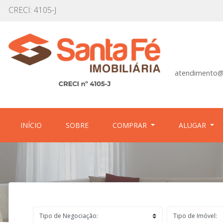
CRECI: 4105-J
atendimento@
(CURRENT)
(CURRENT)
INÍCIO
SOBRE
COMPRAR
ALUGAR