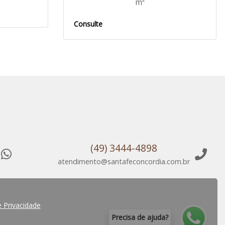
m²
Consulte
(49) 3444-4898
atendimento@santafeconcordia.com.br
e Privacidade
P
r
e
c
i
s
a
d
e
a
j
u
d
a
?