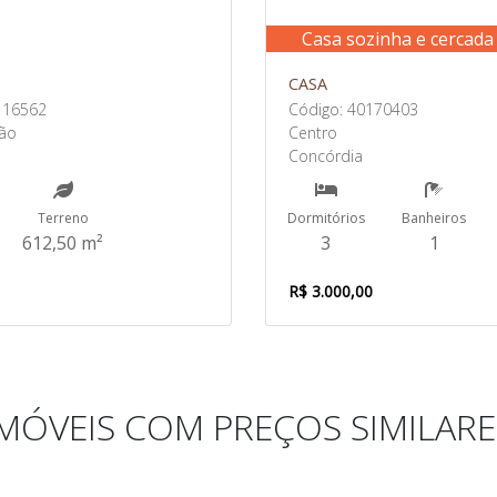
Casa sozinha e cercada
CASA
116562
Código: 40170403
vão
Centro
Concórdia
Terreno
Dormitórios
Banheiros
612,50 m²
3
1
R$ 3.000,00
IMÓVEIS COM PREÇOS SIMILARE