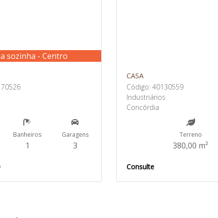
a sozinha - Centro
CASA
170526
Código: 40130559
Industriários
Concórdia
Banheiros
Garagens
Terreno
1
3
380,00 m²
0
Consulte