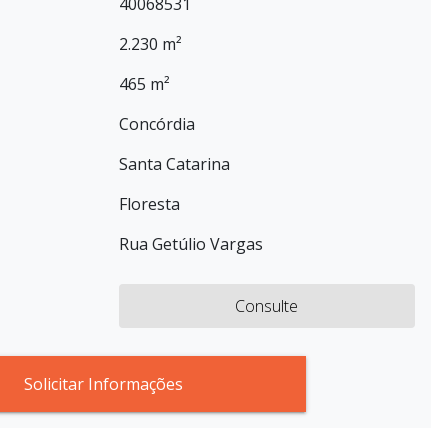
40068531
2.230 m²
465 m²
Concórdia
Santa Catarina
Floresta
Rua Getúlio Vargas
Consulte
Solicitar Informações