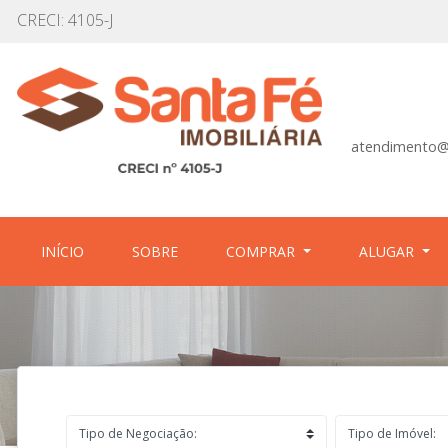
CRECI: 4105-J
atendimento@
(CURRENT)
(CURRENT)
INÍCIO
SOBRE
COMPRAR
ALUGAR