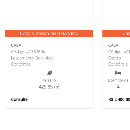
Casa a Venda no Bela Vista
Cas
CASA
CASA
Código: 40167605
Código: 40
Loteamento Bela Vista
Centro
Concórdia
Concórdia
Terreno
Dormitórios
425,85 m²
4
Consulte
R$ 2.400,0